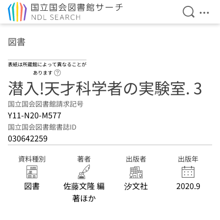
検索を開
メニ
本文へ移動
図書
表紙は所蔵館によって異なることが
ヘルプページへのリンク
あります
潜入!天才科学者の実験室. 3
国立国会図書館請求記号
Y11-N20-M577
国立国会図書館書誌ID
030642259
資料種別
著者
出版者
出版年
図書
佐藤文隆 編
汐文社
2020.9
著ほか