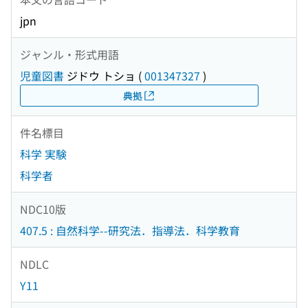
jpn
ジャンル・形式用語
児童図書
ジドウ トショ
(
001347327
)
典拠
件名標目
科学 実験
科学者
NDC10版
407.5 : 自然科学--研究法．指導法．科学教育
NDLC
Y11