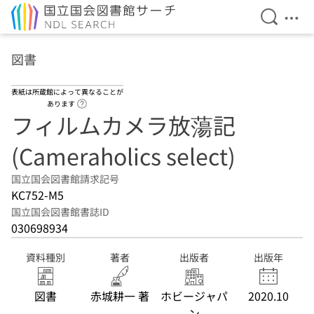
検索を開
メニ
本文へ移動
図書
表紙は所蔵館によって異なることが
ヘルプページへのリンク
あります
フィルムカメラ放蕩記
(Cameraholics select)
国立国会図書館請求記号
KC752-M5
国立国会図書館書誌ID
030698934
資料種別
著者
出版者
出版年
図書
赤城耕一 著
ホビージャパ
2020.10
ン