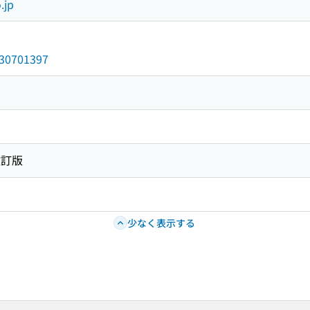
.jp
/030701397
改訂版
少なく表示する