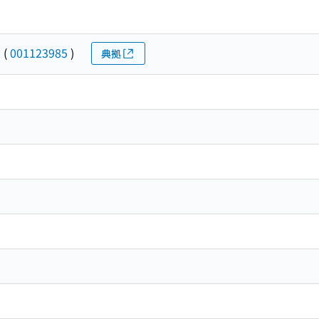
ジ
(
001123985
)
典拠