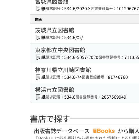
宮城県図書館
紙
534.6/2020.X
101296767
請求記号：
図書登録番号：
関東
茨城県立図書館
紙
534.6/ﾆｼ/
請求記号：
東京都立中央図書館
紙
534.6-5057-2020
71135
請求記号：
図書登録番号：
神奈川県立川崎図書館
紙
534.6-74
81746760
請求記号：
図書登録番号：
横浜市立図書館
紙
534.6
2067569949
請求記号：
図書登録番号：
書店で探す
出版書誌データベース
から購
『Books』は各出版社から提供された情報による出