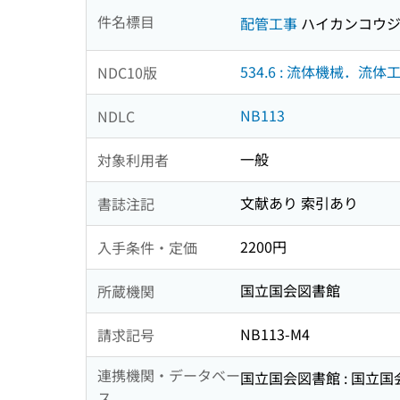
件名標目
配管工事
ハイカンコウ
534.6 : 流体機械．流体
NDC10版
NB113
NDLC
一般
対象利用者
文献あり 索引あり
書誌注記
2200円
入手条件・定価
国立国会図書館
所蔵機関
NB113-M4
請求記号
連携機関・データベー
国立国会図書館 : 国立
ス