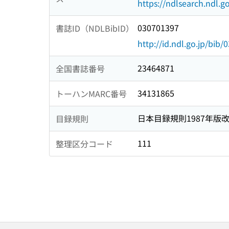
https://ndlsearch.ndl.go
030701397
書誌ID（NDLBibID）
http://id.ndl.go.jp/bib
23464871
全国書誌番号
34131865
トーハンMARC番号
日本目録規則1987年版
目録規則
111
整理区分コード