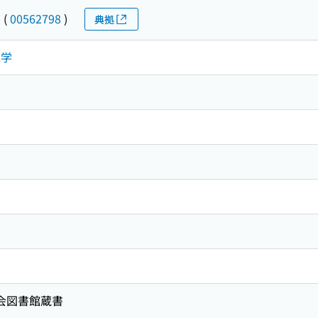
ジ
(
00562798
)
典拠
工学
国会図書館蔵書