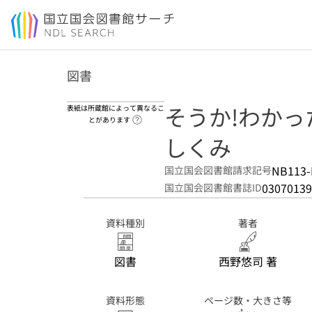
本文へ移動
図書
そうか!わかっ
表紙は所蔵館によって異なるこ
ヘルプページへのリンク
とがあります
しくみ
NB113
国立国会図書館請求記号
03070139
国立国会図書館書誌ID
資料種別
著者
図書
西野悠司 著
資料形態
ページ数・大きさ等