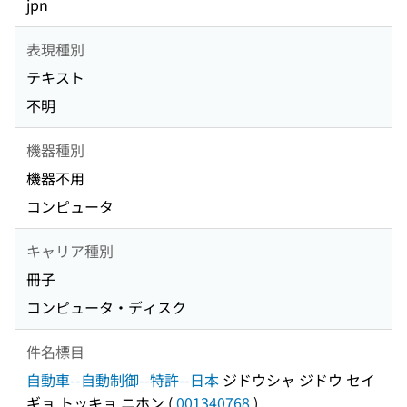
jpn
表現種別
テキスト
不明
機器種別
機器不用
コンピュータ
キャリア種別
冊子
コンピュータ・ディスク
件名標目
自動車--自動制御--特許--日本
ジドウシャ ジドウ セイ
ギョ トッキョ ニホン
(
001340768
)