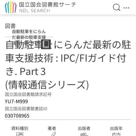
検索を開
メニ
本文へ移動
図書
自動駐車をにらん
だ最新の駐車支援
自動駐車をにらんだ最新の駐
技術 : IPC/FIガイ
ド付き Part 3 (情
車支援技術 : IPC/FIガイド付
報通信シリーズ)
き. Part 3
(情報通信シリーズ)
国立国会図書館請求記号
YU7-M999
国立国会図書館書誌ID
030708965
資料種別
著者
出版者
出版年