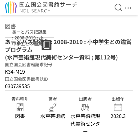
検索を開
メニ
本文へ移動
図書
あーとバス記録集
: 2008-2019 : 小
あーとバス記録集 : 2008-2019 : 小中学生との鑑賞
中学生との鑑賞プ
プログラム
ログラム (水戸芸
術館現代美術セン
(水戸芸術館現代美術センター資料 ; 第112号)
ター資料 ; 第112
国立国会図書館請求記号
号)
K34-M19
国立国会図書館書誌ID
030739535
資料種別
著者
出版者
出版年
図書
水戸芸術館
水戸芸術館現
2020.3
代美術センタ
ー