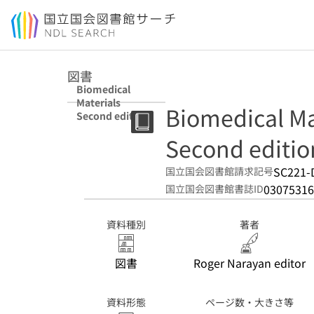
本文へ移動
図書
Biomedical
Materials
Biomedical Ma
Second edition
Second editio
SC221-
国立国会図書館請求記号
03075316
国立国会図書館書誌ID
資料種別
著者
図書
Roger Narayan editor
資料形態
ページ数・大きさ等