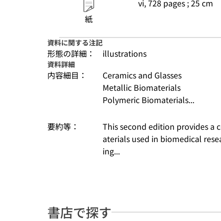
vi, 728 pages ; 25 cm
紙
資料に関する注記
形態の詳細：
illustrations
資料詳細
内容細目：
Ceramics and Glasses
Metallic Biomaterials
Polymeric Biomaterials...
要約等：
This second edition provides a
aterials used in biomedical re
ing...
書店で探す