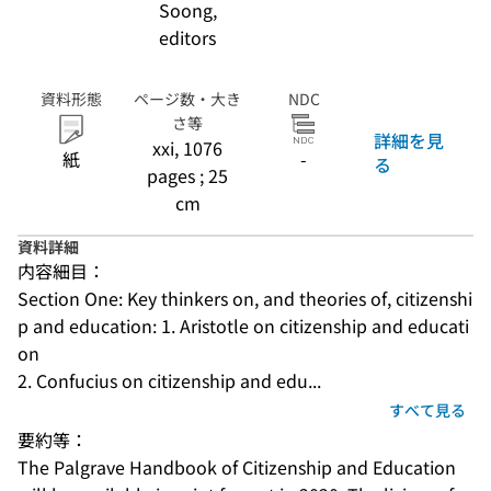
Soong,
editors
資料形態
ページ数・大き
NDC
さ等
詳細を見
xxi, 1076
紙
-
る
pages ; 25
cm
資料詳細
内容細目：
Section One: Key thinkers on, and theories of, citizenshi
p and education: 1. Aristotle on citizenship and educati
on
2. Confucius on citizenship and edu...
すべて見る
要約等：
The Palgrave Handbook of Citizenship and Education 