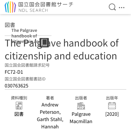
検索を開
メニ
本文へ移動
図書
The Palgrave
handbook of
The Palgrave handbook of
citizenship and
education
citizenship and education
国立国会図書館請求記号
FC72-D1
国立国会図書館書誌ID
030763625
資料種別
著者
出版者
出版年
Andrew
Peterson,
図書
Palgrave
[2020]
Garth Stahl,
Macmillan
Hannah