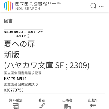
検索を開
メニ
本文へ移動
図書
表紙は所蔵館によって異なることが
ヘルプページへのリンク
あります
夏への扉
新版
(ハヤカワ文庫 SF ; 2309)
国立国会図書館請求記号
KS179-M914
国立国会図書館書誌ID
030773758
資料種別
著者
出版者
出版年