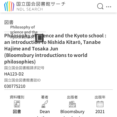
検索を開
メニ
本文へ移動
図書
Philosophy of
science and the
Philosophy of science and the Kyoto school :
Kyoto school :
an introduction to Nishida Kitarō, Tanabe
an introduction
to Nishida
Hajime and Tosaka Jun
Kitarō, Tanabe
(Bloomsbury introductions to world
Hajime and
philosophies)
Tosaka Jun
(Bloomsbury
国立国会図書館請求記号
introductions to
HA123-D2
world
国立国会図書館書誌ID
philosophies)
030775210
資料種別
著者
出版者
出版年
図書
Dean
Bloomsbury
2021