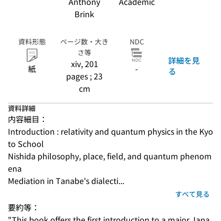
Anthony
Academic
Brink
資料形態
ページ数・大き
NDC
さ等
詳細を見
xiv, 201
紙
-
る
pages ; 23
cm
資料詳細
内容細目：
Introduction : relativity and quantum physics in the Kyo
to School
Nishida philosophy, place, field, and quantum phenom
ena
Mediation in Tanabe's dialecti...
すべて見る
要約等：
"This book offers the first introduction to a major Japa