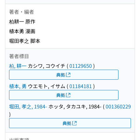
著者・編者
柏耕一 原作
植本勇 漫画
堀田孝之 脚本
著者標目
柏, 耕一
カシワ, コウイチ
(
01129650
)
典拠
植本, 勇
ウエモト, イサム
(
01184181
)
典拠
堀田, 孝之, 1984-
ホッタ, タカユキ, 1984-
(
001360229
)
典拠
出版事項