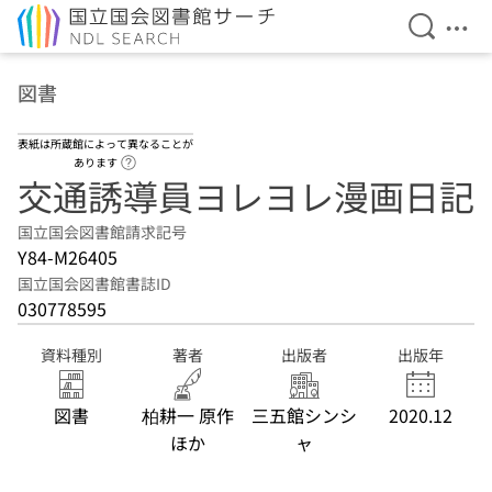
検索を開
メニ
本文へ移動
図書
表紙は所蔵館によって異なることが
ヘルプページへのリンク
あります
交通誘導員ヨレヨレ漫画日記
国立国会図書館請求記号
Y84-M26405
国立国会図書館書誌ID
030778595
資料種別
著者
出版者
出版年
図書
柏耕一 原作
三五館シンシ
2020.12
ほか
ャ