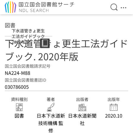
検索を開
メニ
本文へ移動
図書
下水道管きょ更生
工法ガイドブック
下水道管きょ更生工法ガイド
2020年版
ブック. 2020年版
国立国会図書館請求記号
NA224-M88
国立国会図書館書誌ID
030786005
資料種別
著者
出版者
出版年
図書
日本下水道新
日本水道新聞
2020.10
技術機構 監
社
修