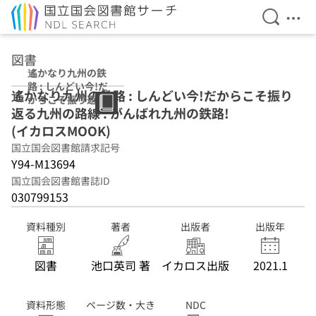
検索を開
メニ
本文へ移動
図書
遙かなり九州の鉄
路 : しんどい今!だ
遙かなり九州の鉄路 : しんどい今!だからこそ振り
からこそ振り返る
返る九州の路線 : がんばれ九州の鉄路!
九州の路線 : がん
ばれ九州の鉄路!
(イカロスMOOK)
(イカロスMOOK)
国立国会図書館請求記号
Y94-M13694
国立国会図書館書誌ID
030799153
資料種別
著者
出版者
出版年
図書
池口英司 著
イカロス出版
2021.1
資料形態
ページ数・大き
NDC