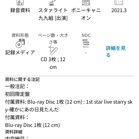
録音資料
スタァライト
ポニーキャニ
2021.3
九九組 [出演]
オン
資料形態
ページ数・大き
NDC
さ等
詳細を見
記録メディア
-
る
CD 3枚 ; 12
cm
資料に関する注記
一般注記：
初回限定盤
付属資料: Blu-ray Disc 1枚 (12 cm) : 1st star live starry sk
y-確かにあの日見たんだ
付属資料：
Blu-ray Disc 1枚 (12 cm)
資料詳細
内容細目：