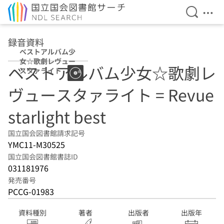
検索を開
メニ
本文へ移動
録音資料
ベストアルバム少
女☆歌劇レヴュー
ベストアルバム少女☆歌劇レ
スタァライト
ヴュースタァライト = Revue
starlight best
国立国会図書館請求記号
YMC11-M30525
国立国会図書館書誌ID
031181976
発売番号
PCCG-01983
資料種別
著者
出版者
出版年