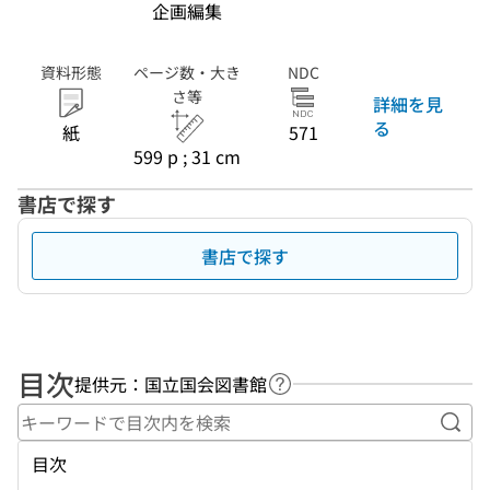
企画編集
資料形態
ページ数・大き
NDC
さ等
詳細を見
る
紙
571
599 p ; 31 cm
書店で探す
書店で探す
目次
提供元：国立国会図書館
ヘルプページへのリンク
キー
目次