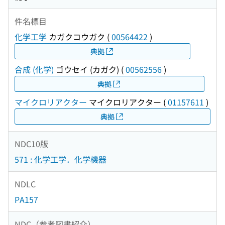
件名標目
化学工学
カガクコウガク
(
00564422
)
典拠
合成 (化学)
ゴウセイ (カガク)
(
00562556
)
典拠
マイクロリアクター
マイクロリアクター
(
01157611
)
典拠
NDC10版
571 : 化学工学．化学機器
NDLC
PA157
NDC（参考図書紹介）