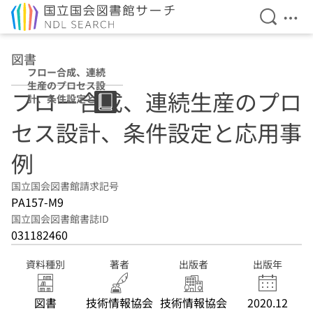
検索を開
メニ
本文へ移動
図書
フロー合成、連続
生産のプロセス設
フロー合成、連続生産のプロ
計、条件設定と応
用事例
セス設計、条件設定と応用事
例
国立国会図書館請求記号
PA157-M9
国立国会図書館書誌ID
031182460
資料種別
著者
出版者
出版年
図書
技術情報協会
技術情報協会
2020.12