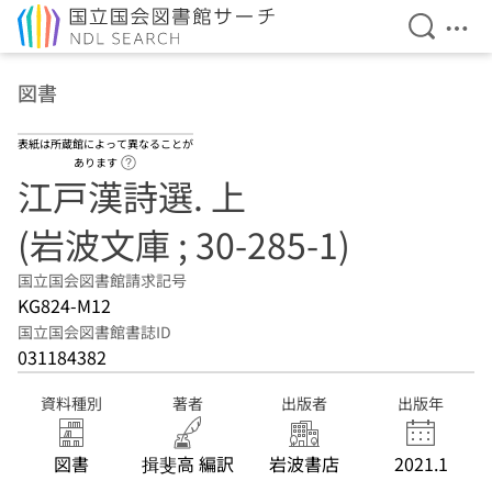
検索を開
メニ
本文へ移動
図書
表紙は所蔵館によって異なることが
ヘルプページへのリンク
あります
江戸漢詩選. 上
(岩波文庫 ; 30-285-1)
国立国会図書館請求記号
KG824-M12
国立国会図書館書誌ID
031184382
資料種別
著者
出版者
出版年
図書
揖斐高 編訳
岩波書店
2021.1