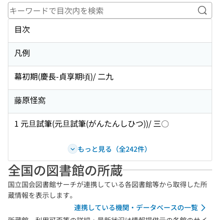
キー
目次
凡例
幕初期(慶長-貞享期頃)/ 二九
藤原怪窩
1 元旦試筆(元旦試筆(がんたんしひつ))/ 三〇
もっと見る（全242件）
全国の図書館の所蔵
国立国会図書館サーチが連携している各図書館等から取得した所
蔵情報を表示します。
連携している機関・データベースの一覧