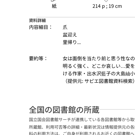
紙
214 p ; 19 cm
資料詳細
内容細目：
爪
盆迎え
里帰り...
要約等：
女は面倒を当たり前と思う性なの
明るく強く、どこか哀しい…愛を
ける作家・出水沢藍子の大島紬小
（提供元: サピエ図書館資料検索
全国の図書館の所蔵
国立国会図書館サーチが連携している各図書館等から取
所蔵館、利用可否等の詳細・最新状況は情報提供元の各
料の利用方法は、ご自身が利用されるお近くの図書館