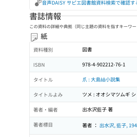
音声DAISY サピエ図書館資料検索で確
書誌情報
この資料の詳細や典拠（同じ主題の資料を指すキーワー
紙
図書
資料種別
978-4-902212-76-1
ISBN
爪 : 大島紬小説集
タイトル
ツメ : オオシマツムギ 
タイトルよみ
出水沢藍子 著
著者・編者
著者標目
著者 ：
出水沢, 藍子, 194