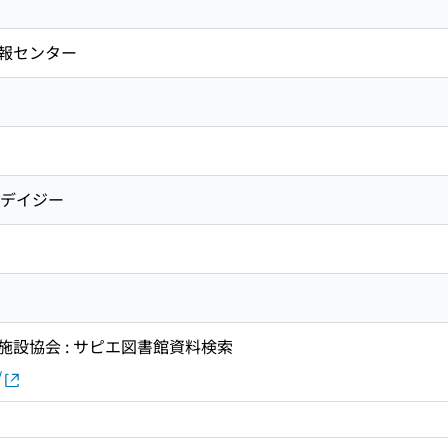
報センター
トデイジー
設協会 : サピエ図書館資料検索
/