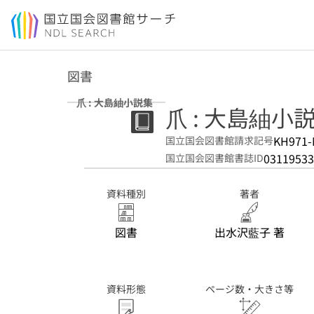
本文へ移動
図書
爪 : 大島紬小説集
爪 : 大島紬小
KH971-
国立国会図書館請求記号
03119533
国立国会図書館書誌ID
資料種別
著者
図書
出水沢藍子 著
資料形態
ページ数・大きさ等