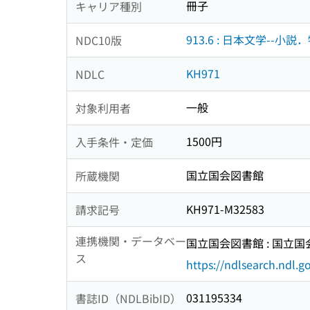
冊子
キャリア種別
913.6 : 日本文学--小説
NDC10版
KH971
NDLC
一般
対象利用者
1500円
入手条件・定価
国立国会図書館
所蔵機関
KH971-M32583
請求記号
連携機関・データベー
国立国会図書館 : 国立
ス
https://ndlsearch.ndl.go
031195334
書誌ID（NDLBibID）