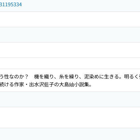
/031195334
う性なのか？ 機を織り、糸を繰り、泥染めに生きる。明るく
続ける作家・出水沢藍子の大島紬小説集。