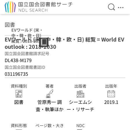
検索を開
メニ
本文へ移動
図書
EVワールド (米・
中・韓・欧・日)
EVワールド (米・中・韓・欧・日) 総覧 = World EV
総覧 : 2018-2030
outlook : 2018-2030
国立国会図書館請求記号
DL438-M179
国立国会図書館書誌ID
031196735
資料種別
著者
出版者
出版年
図書
菅原秀一 調
シーエムシ
2019.1
査・執筆ほか
ー・リサーチ
資料形態
ページ数・大き
NDC