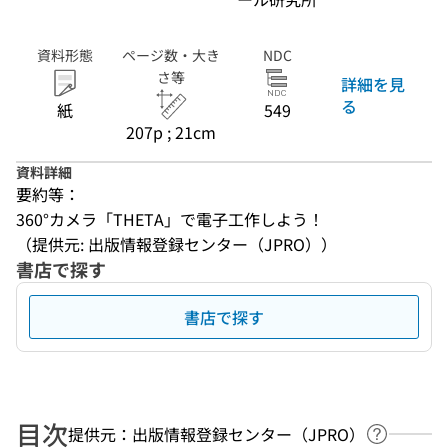
資料形態
ページ数・大き
NDC
さ等
詳細を見
る
紙
549
207p ; 21cm
資料詳細
要約等：
360°カメラ「THETA」で電子工作しよう！
（提供元: 出版情報登録センター（JPRO））
書店で探す
書店で探す
目次
提供元：出版情報登録センター（JPRO）
ヘルプペ