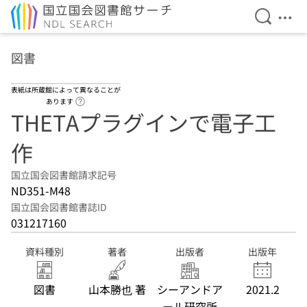
検索を開
メニ
本文へ移動
図書
表紙は所蔵館によって異なることが
ヘルプページへのリンク
あります
THETAプラグインで電子工
作
国立国会図書館請求記号
ND351-M48
国立国会図書館書誌ID
031217160
資料種別
著者
出版者
出版年
図書
山本勝也 著
シーアンドア
2021.2
ール研究所