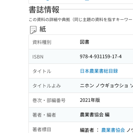
書誌情報
この資料の詳細や典拠（同じ主題の資料を指すキーワー
紙
図書
資料種別
978-4-931159-17-4
ISBN
日本農業書総目録
タイトル
ニホン ノウギョウショ 
タイトルよみ
2021年版
巻次・部編番号
農業書協会 編
著者・編者
著者標目
編纂者 ：
農業書協会
ノ