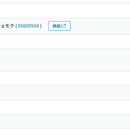
ショモク
(
00609504
)
典拠