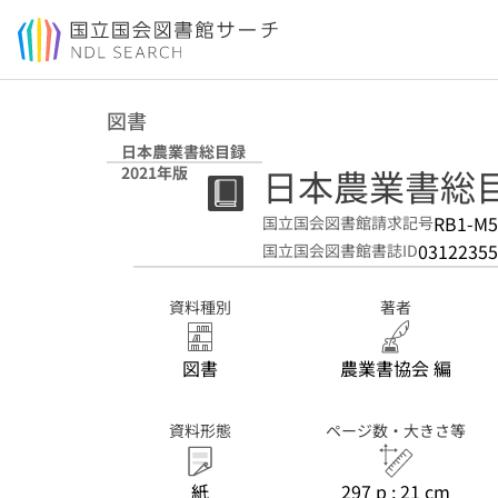
本文へ移動
図書
日本農業書総目録
日本農業書総目録
2021年版
RB1-M5
国立国会図書館請求記号
03122355
国立国会図書館書誌ID
資料種別
著者
図書
農業書協会 編
資料形態
ページ数・大きさ等
紙
297 p ; 21 cm