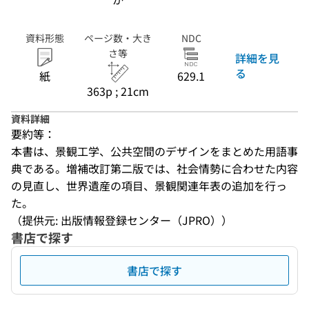
資料形態
ページ数・大き
NDC
さ等
詳細を見
る
紙
629.1
363p ; 21cm
資料詳細
要約等：
本書は、景観工学、公共空間のデザインをまとめた用語事
典である。増補改訂第二版では、社会情勢に合わせた内容
の見直し、世界遺産の項目、景観関連年表の追加を行っ
た。
（提供元: 出版情報登録センター（JPRO））
書店で探す
書店で探す