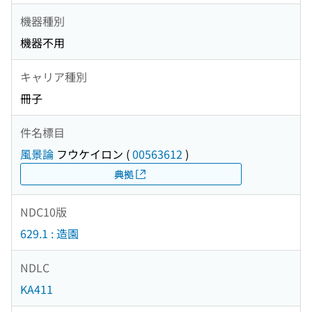
機器種別
機器不用
キャリア種別
冊子
件名標目
風景論
フウケイロン
(
00563612
)
典拠
NDC10版
629.1 : 造園
NDLC
KA411