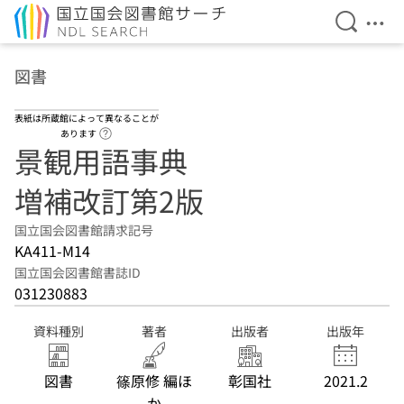
検索を開
メニ
本文へ移動
図書
表紙は所蔵館によって異なることが
ヘルプページへのリンク
あります
景観用語事典
増補改訂第2版
国立国会図書館請求記号
KA411-M14
国立国会図書館書誌ID
031230883
資料種別
著者
出版者
出版年
図書
篠原修 編ほ
彰国社
2021.2
か