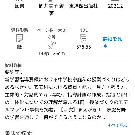
図書
筒井恭子 編
東洋館出版社
2021.2
著
資料形態
ページ数・大き
NDC
さ等
詳細を見
る
紙
375.53
148p ; 26cm
資料詳細
要約等：
新学習指導要領における中学校家庭科の授業づくりはどう
あるべきか。家庭科における資質・能力，見方・考え方，
主体的・対話的で深い学び，指導計画の作成，指導と評価
の一体化についての理解が深まる1冊。授業づくりのモデ
ルプラン13事例を掲載。【目次】まえがきⅠ　家庭分野
の学習を通して「何ができるようになるのか...
すべて見る
書店で探す