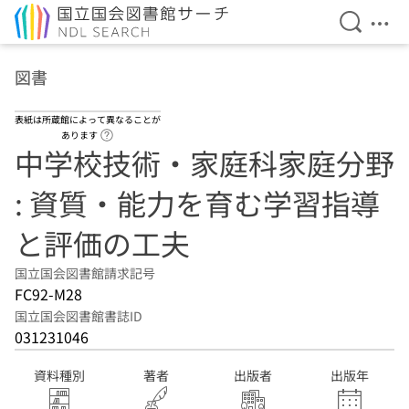
検索を開
メニ
本文へ移動
図書
表紙は所蔵館によって異なることが
ヘルプページへのリンク
あります
中学校技術・家庭科家庭分野
: 資質・能力を育む学習指導
と評価の工夫
国立国会図書館請求記号
FC92-M28
国立国会図書館書誌ID
031231046
資料種別
著者
出版者
出版年