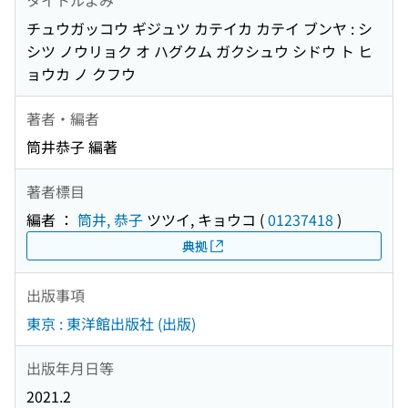
チュウガッコウ ギジュツ カテイカ カテイ ブンヤ : シ
シツ ノウリョク オ ハグクム ガクシュウ シドウ ト ヒ
ョウカ ノ クフウ
著者・編者
筒井恭子 編著
著者標目
編者 ：
筒井, 恭子
ツツイ, キョウコ
(
01237418
)
典拠
出版事項
東京 : 東洋館出版社 (出版)
出版年月日等
2021.2