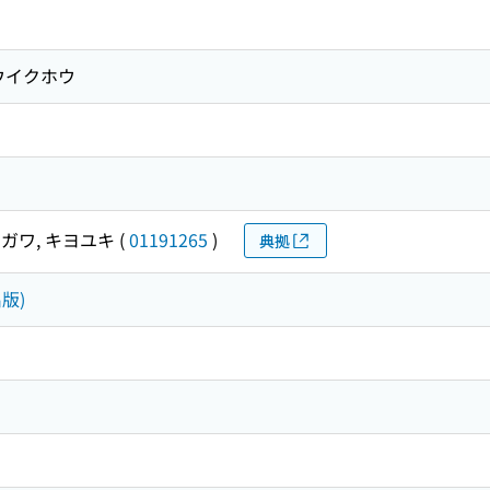
ウイクホウ
ガワ, キヨユキ
(
01191265
)
典拠
版)