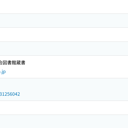
国会図書館蔵書
.jp
/031256042