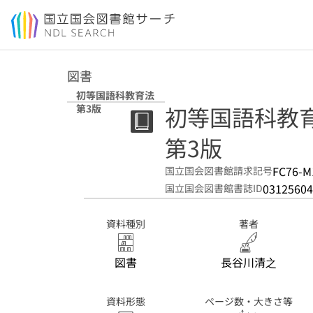
本文へ移動
図書
初等国語科教育法
初等国語科教
第3版
第3版
FC76-M
国立国会図書館請求記号
03125604
国立国会図書館書誌ID
資料種別
著者
図書
長谷川清之
資料形態
ページ数・大きさ等