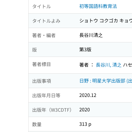
初等国語科教育法
タイトル
ショトウ コクゴカ キョ
タイトルよみ
長谷川清之
著者・編者
第3版
版
著者標目
著者 ：
長谷川, 清之
ハセ
日野 : 明星大学出版部 (出
出版事項
2020.12
出版年月日等
2020
出版年（W3CDTF）
313 p
数量