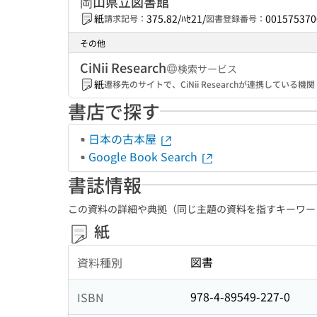
岡山県立図書館
紙
375.82/ﾊｾ21/
001575370
請求記号：
図書登録番号：
その他
CiNii Research
検索サービス
紙
遷移先のサイトで、CiNii Researchが連携してい
書店で探す
日本の古本屋
Google Book Search
書誌情報
この資料の詳細や典拠（同じ主題の資料を指すキーワー
紙
図書
資料種別
978-4-89549-227-0
ISBN