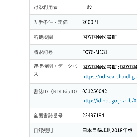
一般
対象利用者
2000円
入手条件・定価
国立国会図書館
所蔵機関
FC76-M131
請求記号
連携機関・データベー
国立国会図書館 : 国立
ス
https://ndlsearch.ndl.go
031256042
書誌ID（NDLBibID）
http://id.ndl.go.jp/bib
23497194
全国書誌番号
日本目録規則2018年版
目録規則