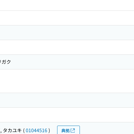
リガク
, タカユキ
(
01044516
)
典拠