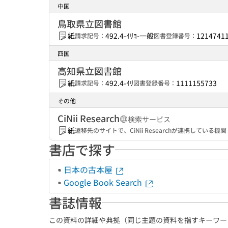
中国
鳥取県立図書館
紙
492.4-ｲﾘﾖ-一般
1214741
請求記号：
図書登録番号：
四国
高知県立図書館
紙
492.4-ｲﾘ
1111155733
請求記号：
図書登録番号：
その他
CiNii Research
検索サービス
紙
遷移先のサイトで、CiNii Researchが連携してい
書店で探す
日本の古本屋
Google Book Search
書誌情報
この資料の詳細や典拠（同じ主題の資料を指すキーワー