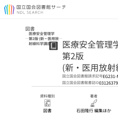
本文へ移動
図書
医療安全管理学
第2版 (新・医用放
医療安全管理
射線科学講座)
第2版
(新・医用放射
EG231-
国立国会図書館請求記号
03126379
国立国会図書館書誌ID
資料種別
著者
図書
石田隆行 編集ほか