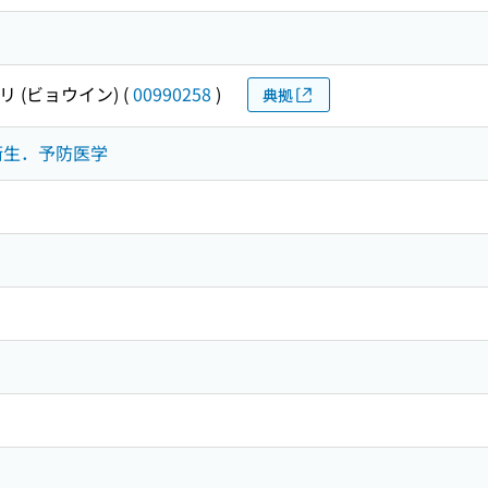
 (ビョウイン)
(
00990258
)
典拠
公衆衛生．予防医学