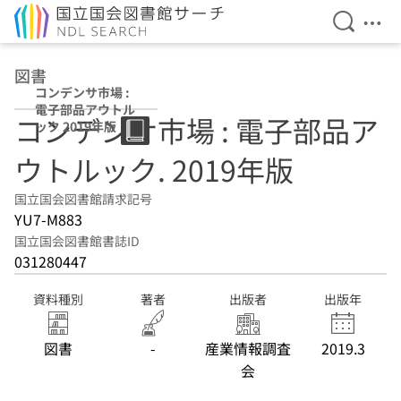
検索を開
メニ
本文へ移動
図書
コンデンサ市場 :
電子部品アウトル
コンデンサ市場 : 電子部品ア
ック 2019年版
ウトルック. 2019年版
国立国会図書館請求記号
YU7-M883
国立国会図書館書誌ID
031280447
資料種別
著者
出版者
出版年
図書
-
産業情報調査
2019.3
会