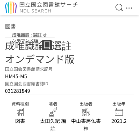
検索を開
メニ
本文へ移動
図書
成唯識論 : 選註 オ
ンデマンド版
成唯識論 : 選註
オンデマンド版
国立国会図書館請求記号
HM45-M5
国立国会図書館書誌ID
031281849
資料種別
著者
出版者
出版年
図書
太田久紀 編
中山書房仏書
2021.2
註
林