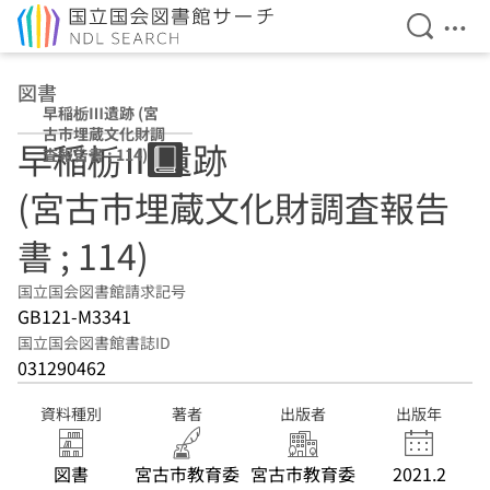
検索を開
メニ
本文へ移動
図書
早稲栃Ⅲ遺跡 (宮
古市埋蔵文化財調
早稲栃Ⅲ遺跡
査報告書 ; 114)
(宮古市埋蔵文化財調査報告
書 ; 114)
国立国会図書館請求記号
GB121-M3341
国立国会図書館書誌ID
031290462
資料種別
著者
出版者
出版年
図書
宮古市教育委
宮古市教育委
2021.2