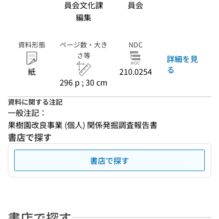
員会文化課
員会
編集
資料形態
ページ数・大き
NDC
さ等
詳細を見
る
紙
210.0254
296 p ; 30 cm
資料に関する注記
一般注記：
果樹園改良事業 (個人) 関係発掘調査報告書
書店で探す
書店で探す
書店で探す