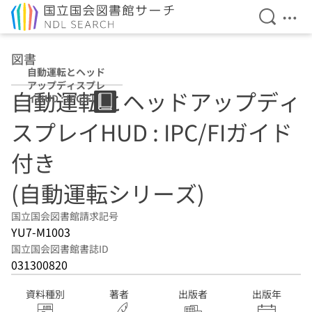
検索を開
メニ
本文へ移動
図書
自動運転とヘッド
アップディスプレ
自動運転とヘッドアップディ
イHUD : IPC/FIガ
イド付き (自動運
スプレイHUD : IPC/FIガイド
転シリーズ)
付き
(自動運転シリーズ)
国立国会図書館請求記号
YU7-M1003
国立国会図書館書誌ID
031300820
資料種別
著者
出版者
出版年