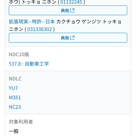
ホウ) トッキョ ニホン
(
01132245
)
典拠
拡張現実--特許--日本
カクチョウ ゲンジツ トッキョ
ニホン
(
031336302
)
典拠
NDC10版
537.8 : 自動車工学
NDLC
YU7
M351
NC23
対象利用者
一般