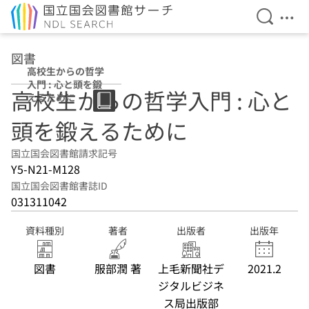
検索を開
メニ
本文へ移動
図書
高校生からの哲学
入門 : 心と頭を鍛
高校生からの哲学入門 : 心と
えるために
頭を鍛えるために
国立国会図書館請求記号
Y5-N21-M128
国立国会図書館書誌ID
031311042
資料種別
著者
出版者
出版年
図書
服部潤 著
上毛新聞社デ
2021.2
ジタルビジネ
ス局出版部