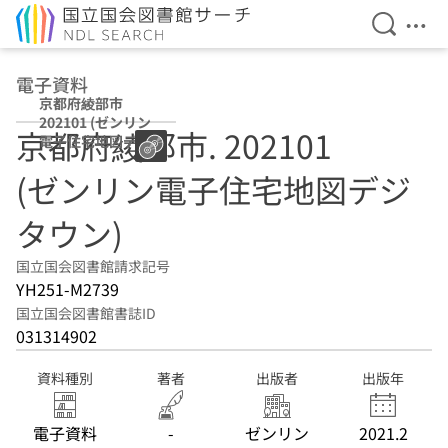
検索を開
メニ
本文へ移動
電子資料
京都府綾部市
202101 (ゼンリン
京都府綾部市. 202101
電子住宅地図デジ
タウン)
(ゼンリン電子住宅地図デジ
タウン)
国立国会図書館請求記号
YH251-M2739
国立国会図書館書誌ID
031314902
資料種別
著者
出版者
出版年
電子資料
-
ゼンリン
2021.2