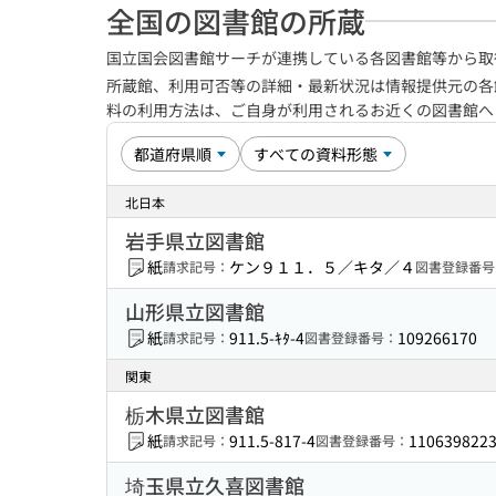
全国の図書館の所蔵
国立国会図書館サーチが連携している各図書館等から取
所蔵館、利用可否等の詳細・最新状況は情報提供元の各
料の利用方法は、ご自身が利用されるお近くの図書館
北日本
岩手県立図書館
紙
ケン９１１．５／キタ／４
請求記号：
図書登録番号
山形県立図書館
紙
911.5-ｷﾀ-4
109266170
請求記号：
図書登録番号：
関東
栃木県立図書館
紙
911.5-817-4
110639822
請求記号：
図書登録番号：
埼玉県立久喜図書館