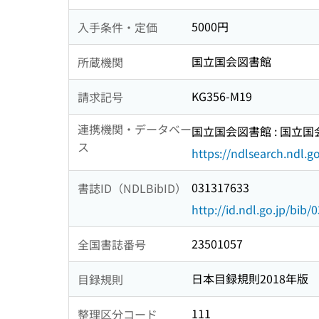
5000円
入手条件・定価
国立国会図書館
所蔵機関
KG356-M19
請求記号
連携機関・データベー
国立国会図書館 : 国立
ス
https://ndlsearch.ndl.go
031317633
書誌ID（NDLBibID）
http://id.ndl.go.jp/bib
23501057
全国書誌番号
日本目録規則2018年版
目録規則
111
整理区分コード