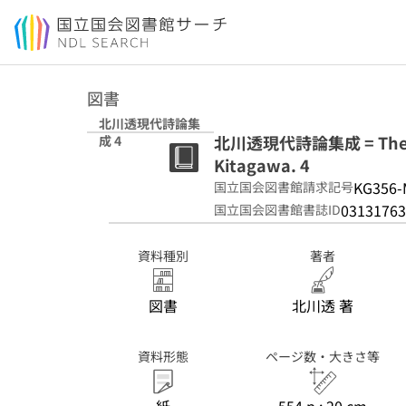
本文へ移動
図書
北川透現代詩論集
北川透現代詩論集成 = The ess
成 4
Kitagawa. 4
KG356-
国立国会図書館請求記号
03131763
国立国会図書館書誌ID
資料種別
著者
図書
北川透 著
資料形態
ページ数・大きさ等