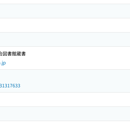
国会図書館蔵書
.jp
/031317633