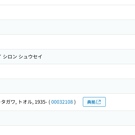
イ シロン シュウセイ
タガワ, トオル, 1935-
(
00032108
)
典拠