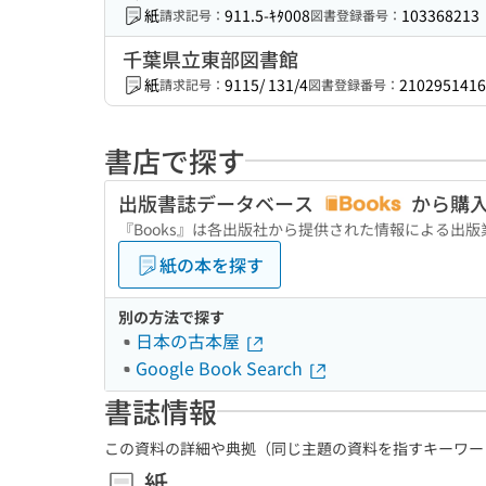
紙
911.5-ｷﾀ008
103368213
請求記号：
図書登録番号：
千葉県立東部図書館
紙
9115/ 131/4
2102951416
請求記号：
図書登録番号：
書店で探す
出版書誌データベース
から購
『Books』は各出版社から提供された情報による出
紙の本を探す
別の方法で探す
日本の古本屋
Google Book Search
書誌情報
この資料の詳細や典拠（同じ主題の資料を指すキーワー
紙