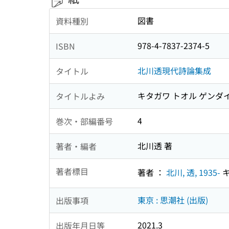
図書
資料種別
978-4-7837-2374-5
ISBN
北川透現代詩論集成
タイトル
キタガワ トオル ゲンダ
タイトルよみ
4
巻次・部編番号
北川透 著
著者・編者
著者標目
著者 ：
北川, 透, 1935-
キ
東京 : 思潮社 (出版)
出版事項
2021.3
出版年月日等