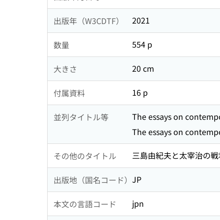
2021
出版年（W3CDTF）
554 p
数量
20 cm
大きさ
16 p
付属資料
The essays on contempo
並列タイトル等
The essays on contempo
三島由紀夫と太宰治の戦場
その他のタイトル
JP
出版地（国名コード）
jpn
本文の言語コード