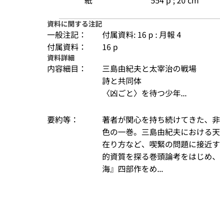
紙
554 p ; 20 cm
資料に関する注記
一般注記：
付属資料: 16 p : 月報 4
付属資料：
16 p
資料詳細
内容細目：
三島由紀夫と太宰治の戦場
詩と共同体
〈凶ごと〉を待つ少年...
要約等：
著者が関心を持ち続けてきた、非
色の一巻。三島由紀夫における天
在り方など、喫緊の問題に接近す
的資質を探る巻頭論考をはじめ、
海』四部作をめ...