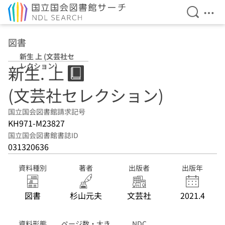
検索を開
メニ
本文へ移動
図書
新生 上 (文芸社セ
レクション)
新生. 上
(文芸社セレクション)
国立国会図書館請求記号
KH971-M23827
国立国会図書館書誌ID
031320636
資料種別
著者
出版者
出版年
図書
杉山元夫
文芸社
2021.4
資料形態
ページ数・大き
NDC