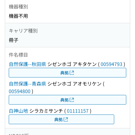
機器種別
機器不用
キャリア種別
冊子
件名標目
自然保護--秋田県
シゼンホゴ アキタケン
(
00594793
)
典拠
自然保護--青森県
シゼンホゴ アオモリケン
(
00594800
)
典拠
白神山地
シラカミサンチ
(
01111157
)
典拠