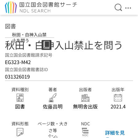
検索を開
メニ
本文へ移動
図書
秋田・白神入山禁
止を問う
秋田・白神入山禁止を問う
国立国会図書館請求記号
EG323-M42
国立国会図書館書誌ID
031326019
資料種別
著者
出版者
出版年
図書
佐藤昌明
無明舎出版
2021.4
資料形態
ページ数・大き
NDC
さ等
詳細を見