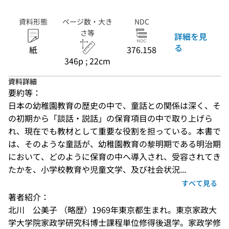
資料形態
ページ数・大き
NDC
さ等
詳細を見
る
紙
376.158
346p ; 22cm
資料詳細
要約等：
日本の幼稚園教育の歴史の中で、童話との関係は深く、そ
の初期から「談話・説話」の保育項目の中で取り上げら
れ、現在でも教材として重要な役割を担っている。本書で
は、そのような童話が、幼稚園教育の黎明期である明治期
において、どのように保育の中へ導入され、受容されてき
たかを、小学校教育や児童文学、及び社会状況...
すべて見る
著者紹介：
北川　公美子 （略歴）1969年東京都生まれ。東京家政大
学大学院家政学研究科博士課程単位修得後退学。家政学修