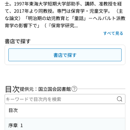
士。1997年東海大学短期大学部助手、講師、准教授を経
て、2017年より同教授。専門は保育学・児童文学。 （主
な論文）「明治期の幼児教育と「童話」－ヘルバルト派教
育学の影響下で」（『保育学研究...
すべて見る
書店で探す
書店で探す
目次
提供元：国立国会図書館
ヘルプページへのリンク
キー
目次
序章
1