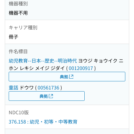
機器種別
機器不用
キャリア種別
冊子
件名標目
幼児教育--日本--歴史--明治時代
ヨウジ キョウイク ニ
ホン レキシ メイジ ジダイ
(
001200917
)
典拠
童話
ドウワ
(
00561736
)
典拠
NDC10版
376.158 : 幼児・初等・中等教育