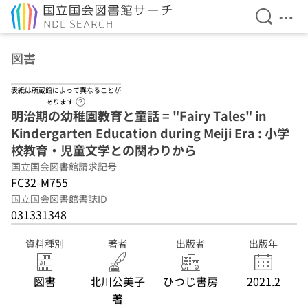
検索を開
メニ
本文へ移動
図書
表紙は所蔵館によって異なることが
ヘルプページへのリンク
あります
明治期の幼稚園教育と童話 = "Fairy Tales" in
Kindergarten Education during Meiji Era : 小学
校教育・児童文学との関わりから
国立国会図書館請求記号
FC32-M755
国立国会図書館書誌ID
031331348
資料種別
著者
出版者
出版年
図書
北川公美子
ひつじ書房
2021.2
著