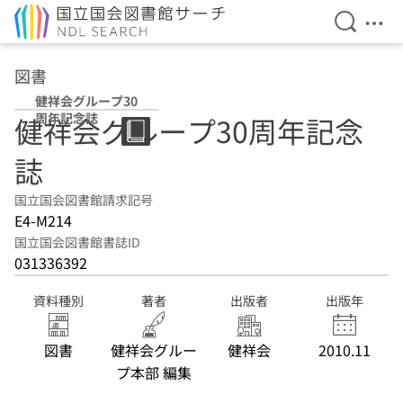
検索を開
メニ
本文へ移動
図書
健祥会グループ30
周年記念誌
健祥会グループ30周年記念
誌
国立国会図書館請求記号
E4-M214
国立国会図書館書誌ID
031336392
資料種別
著者
出版者
出版年
図書
健祥会グルー
健祥会
2010.11
プ本部 編集