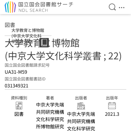
検索を開
メニ
本文へ移動
図書
大学教育と博物館
(中京大学文化科
大学教育と博物館
学叢書 ; 22)
(中京大学文化科学叢書 ; 22)
国立国会図書館請求記号
UA31-M59
国立国会図書館書誌ID
031349321
資料種別
著者
出版者
出版年
中京大学先端
共同研究機構
図書
中京大学先端
2021.3
文化科学研究
共同研究機構
所博物館研究
文化科学研究