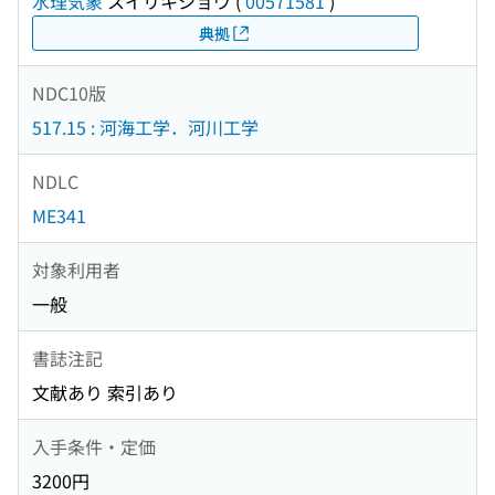
水理気象
スイリキショウ
(
00571581
)
典拠
NDC10版
517.15 : 河海工学．河川工学
NDLC
ME341
対象利用者
一般
書誌注記
文献あり 索引あり
入手条件・定価
3200円