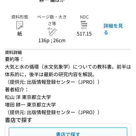
資料形態
ページ数・大き
NDC
さ等
詳細を見
る
紙
517.15
136p ; 26cm
資料詳細
要約等：
大気と水の循環（水文気象学）についての教科書。前半は
体系的に，後半は最新の研究内容を解説。
（提供元: 出版情報登録センター（JPRO））
著者紹介：
松山 洋 東京都立大学
増田 耕一 東京都立大学
（提供元: 出版情報登録センター（JPRO））
書店で探す
書店で探す