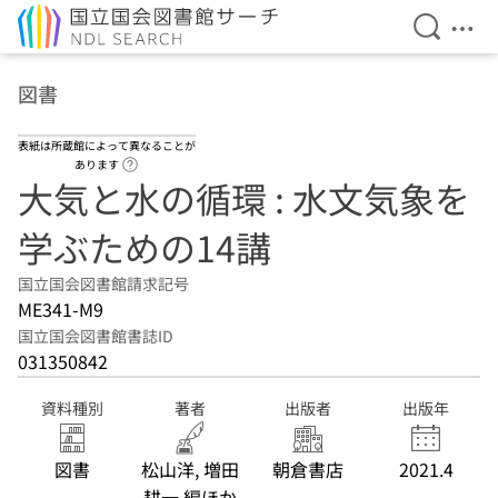
検索を開
メニ
本文へ移動
図書
表紙は所蔵館によって異なることが
ヘルプページへのリンク
あります
大気と水の循環 : 水文気象を
学ぶための14講
国立国会図書館請求記号
ME341-M9
国立国会図書館書誌ID
031350842
資料種別
著者
出版者
出版年
図書
松山洋, 増田
朝倉書店
2021.4
耕一 編ほか