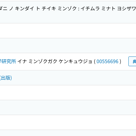
ダニ ノ キンダイ ト チイキ ミンゾク : イチムラ ミナト ヨシザ
学研究所
イナ ミンゾクガク ケンキュウジョ
(
00556696
)
(出版)