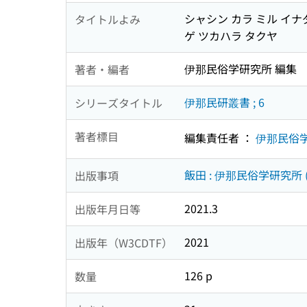
シャシン カラ ミル イナ
タイトルよみ
ゲ ツカハラ タクヤ
伊那民俗学研究所 編集
著者・編者
伊那民研叢書 ; 6
シリーズタイトル
著者標目
編集責任者 ：
伊那民俗
飯田 : 伊那民俗学研究所 
出版事項
2021.3
出版年月日等
2021
出版年（W3CDTF）
126 p
数量