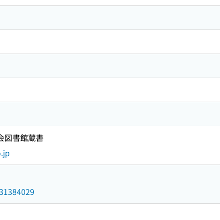
国会図書館蔵書
.jp
/031384029