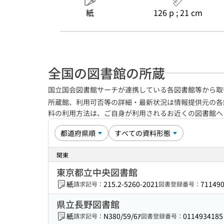
紙
126 p ; 21 cm
全国の図書館の所蔵
国立国会図書館サーチが連携している各図書館等から取
所蔵館、利用可否等の詳細・最新状況は情報提供元の各
料の利用方法は、ご自身が利用されるお近くの図書館
関東
東京都立中央図書館
紙
215.2-5260-2021
71149
請求記号：
図書登録番号：
県立長野図書館
紙
N380/59/6ｱ
0114934185
請求記号：
図書登録番号：