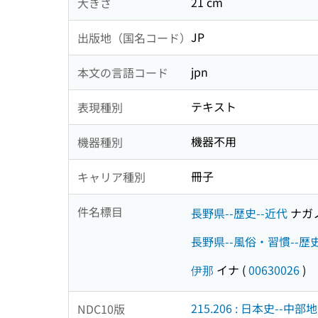
21 cm
大きさ
JP
出版地（国名コード）
jpn
本文の言語コード
テキスト
表現種別
機器不用
機器種別
冊子
キャリア種別
件名標目
長野県--歴史--近代
ナガ
長野県--風俗・習慣--歴史
伊那
イナ
(
00630026
)
215.206 : 日本史--
NDC10版