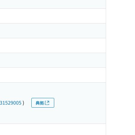
31529005
)
典拠