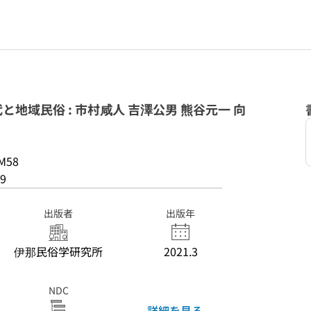
地域民俗 : 市村咸人 吉澤公男 熊谷元一 向
M58
9
出版者
出版年
伊那民俗学研究所
2021.3
NDC
詳細を見る