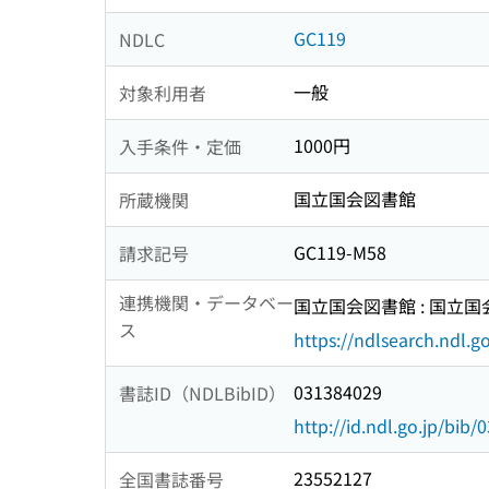
GC119
NDLC
一般
対象利用者
1000円
入手条件・定価
国立国会図書館
所蔵機関
GC119-M58
請求記号
連携機関・データベー
国立国会図書館 : 国立
ス
https://ndlsearch.ndl.go
031384029
書誌ID（NDLBibID）
http://id.ndl.go.jp/bib
23552127
全国書誌番号