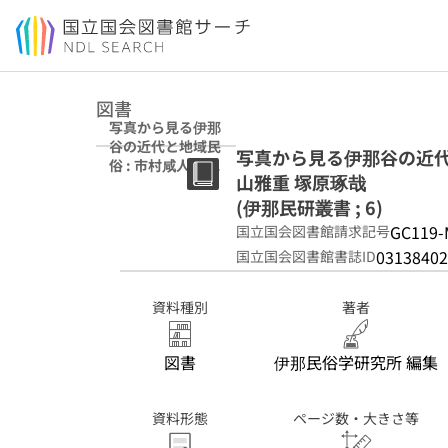
本文へ移動
図書
写真から見る伊那
谷の近代と地域民
写真から見る伊那谷の近代と
俗 : 市村咸人 吉澤
山雅重 塚原琢哉
公男 熊谷元一 向
山雅重 塚原琢哉
(伊那民研叢書 ; 6)
(伊那民研叢書 ; 6)
GC119-
国立国会図書館請求記号
03138402
国立国会図書館書誌ID
資料種別
著者
図書
伊那民俗学研究所 編集
資料形態
ページ数・大きさ等