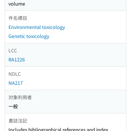
volume
件名標目
Environmental toxicology
Genetic toxicology
LCC
RA1226
NDLC
NA217
対象利用者
一般
書誌注記
Includes bibliographical references and index