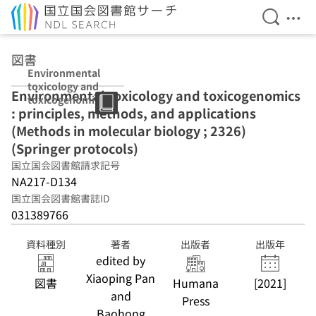
検索を開
メニ
本文へ移動
図書
Environmental
toxicology and
Environmental toxicology and toxicogenomics
toxicogenomics
: principles, methods, and applications
: principles,
methods, and
(Methods in molecular biology ; 2326)
applications
(Springer protocols)
(Methods in
国立国会図書館請求記号
molecular
biology ; 2326)
NA217-D134
(Springer
国立国会図書館書誌ID
protocols)
031389766
資料種別
著者
出版者
出版年
edited by
Xiaoping Pan
図書
Humana
[2021]
and
Press
Baohong