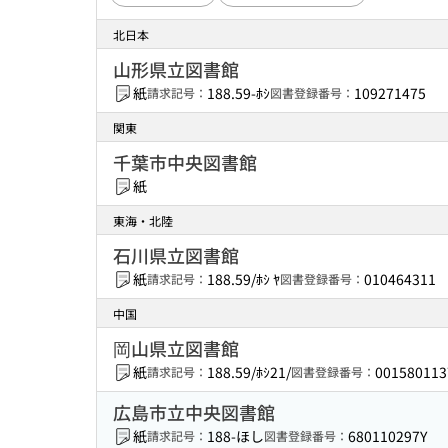
北日本
山形県立図書館
紙
188.59-ﾎｼ
109271475
請求記号：
図書登録番号：
関東
千葉市中央図書館
紙
東海・北陸
石川県立図書館
紙
188.59/ﾎｼ ﾔ
010464311
請求記号：
図書登録番号：
中国
岡山県立図書館
紙
188.59/ﾎｼ21/
001580113
請求記号：
図書登録番号：
広島市立中央図書館
紙
188-ほし
680110297Y
請求記号：
図書登録番号：