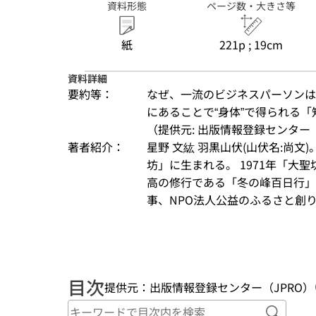
資料形態
ページ数・大きさ等
紙
221p ; 19cm
資料詳細
要約等：
なぜ、一流のビジネスパーソンは
にあることで“身体”で得られる
（提供元: 出版情報登録センター（
著者紹介：
星野 文紘 羽黒山伏(山伏名:尚文)
坊」に生まれる。 1971年「大聖
高の修行である「冬の峰百日行
事、NPO法人公益のふるさと創り鶴岡
目次
提供元：出版情報登録センター（JPRO）