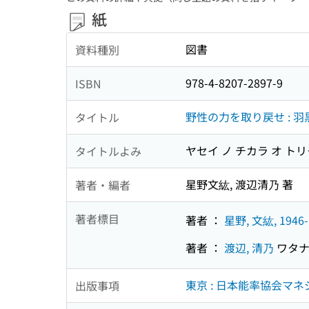
紙
図書
資料種別
978-4-8207-2897-9
ISBN
野性の力を取り戻せ :
タイトル
ヤセイ ノ チカラ オ トリ
タイトルよみ
星野文紘, 渡辺清乃 著
著者・編者
著者標目
著者 ：
星野, 文紘, 1946-
著者 ：
渡辺, 清乃
ワタナ
東京 : 日本能率協会マネ
出版事項