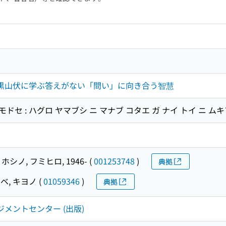
 羽黒山伏に学ぶ答えがない「問い」に向き合う智慧
モドセ : ハグロ ヤマブシ ニ マナブ コタエ ガ ナイ トイ ニ ム
ホシノ, フミヒロ, 1946-
(
001253748
)
典拠
ベ, キヨノ
(
01059346
)
典拠
ジメントセンター (出版)