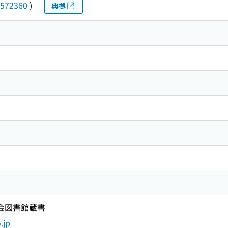
572360
)
典拠
国会図書館蔵書
.jp