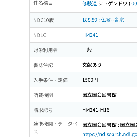
件名標目
修験道
シュゲンドウ
(
00
188.59 : 仏教--各宗
NDC10版
HM241
NDLC
一般
対象利用者
文献あり
書誌注記
1500円
入手条件・定価
国立国会図書館
所蔵機関
HM241-M18
請求記号
連携機関・データベー
国立国会図書館 : 国立
ス
https://ndlsearch.ndl.go