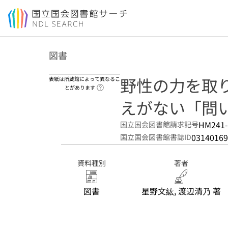
本文へ移動
図書
野性の力を取り
表紙は所蔵館によって異なるこ
ヘルプページへのリンク
とがあります
えがない「問
HM241
国立国会図書館請求記号
03140169
国立国会図書館書誌ID
資料種別
著者
図書
星野文紘, 渡辺清乃 著