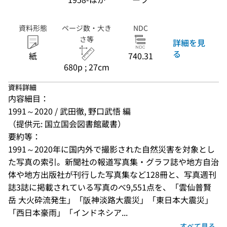
資料形態
ページ数・大き
NDC
さ等
詳細を見
る
紙
740.31
680p ; 27cm
資料詳細
内容細目：
1991～2020 / 武田徹, 野口武悟 編
（提供元: 国立国会図書館蔵書）
要約等：
1991～2020年に国内外で撮影された自然災害を対象とし
た写真の索引。新聞社の報道写真集・グラフ誌や地方自治
体や地方出版社が刊行した写真集など128冊と、写真週刊
誌3誌に掲載されている写真のべ9,551点を、「雲仙普賢
岳 大火砕流発生」「阪神淡路大震災」「東日本大震災」
「西日本豪雨」「インドネシア...
すべて見る