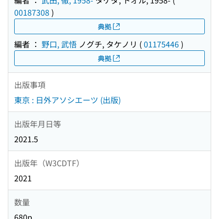
編者 ：
武田, 徹, 1958-
タケダ, トオル, 1958-
(
00187308
)
典拠
編者 ：
野口, 武悟
ノグチ, タケノリ
(
01175446
)
典拠
出版事項
東京 : 日外アソシエーツ (出版)
出版年月日等
2021.5
出版年（W3CDTF）
2021
数量
680p