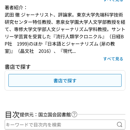
著者紹介：
武田 徹 ジャーナリスト、評論家。東京大学先端科学技術
研究センター特任教授、恵泉女学園大学人文学部教授を経
て、専修大学文学部人文ジャーナリズム学科教授。サント
リー学芸賞を受賞した『流行人類学クロニクル』（日経B
P社　1999)のほか『日本語とジャーナリズム (犀の教
室)』（晶文社　2016）、『現代...
すべて見る
書店で探す
書店で探す
目次
提供元：国立国会図書館
ヘルプページへのリンク
キー