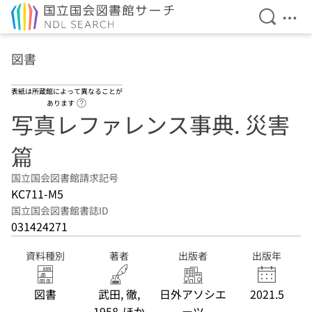
検索を開
メニ
本文へ移動
図書
表紙は所蔵館によって異なることが
ヘルプページへのリンク
あります
写真レファレンス事典. 災害
篇
国立国会図書館請求記号
KC711-M5
国立国会図書館書誌ID
031424271
資料種別
著者
出版者
出版年
図書
武田, 徹,
日外アソシエ
2021.5
1958-ほか
ーツ