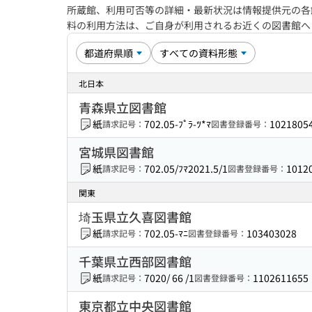
所蔵館、利用可否等の詳細・最新状況は情報提供元の各
料の利用方法は、ご自身が利用されるお近くの図書館
北日本
青森県立図書館
紙
702.05-ﾌﾟﾗ-ﾂ*ﾏ
1021805
請求記号：
図書登録番号：
宮城県図書館
紙
702.05/ﾌﾏ2021.5/1
1012
請求記号：
図書登録番号：
関東
埼玉県立久喜図書館
紙
702.05-ﾏﾆ
103403028
請求記号：
図書登録番号：
千葉県立西部図書館
紙
7020/ 66 /1
1102611655
請求記号：
図書登録番号：
東京都立中央図書館