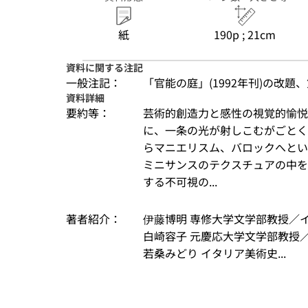
紙
190p ; 21cm
資料に関する注記
一般注記：
「官能の庭」(1992年刊)の改
資料詳細
要約等：
芸術的創造力と感性の視覚的愉悦
に、一条の光が射しこむがごとく
らマニエリスム、バロックへとい
ミニサンスのテクスチュアの中を
する不可視の...
著者紹介：
伊藤博明 専修大学文学部教授／
白崎容子 元慶応大学文学部教授
若桑みどり イタリア美術史...