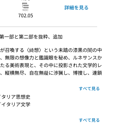
詳細を見る
702.05
題、第一部と第二部を抜粋、追加
が召喚する〈綺想〉という未踏の漆黒の闇の中
、無限の想像力と鑑識眼を秘め、ルネサンスか
たる美術表現と、その中に投影された文学的レ
、縦横無尽、自在無礙に渉猟し、博捜し、連鎖
すべて見る
イタリア思想史
／イタリア文学
すべて見る