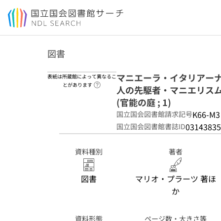
本文へ移動
図書
マニエーラ・イタリアーナ = L
表紙は所蔵館によって異なるこ
ヘルプページへのリンク
とがあります
人の先駆者・マニエリス
(官能の庭 ; 1)
K66-M3
国立国会図書館請求記号
03143835
国立国会図書館書誌ID
資料種別
著者
図書
マリオ・プラーツ 著ほ
か
資料形態
ページ数・大きさ等