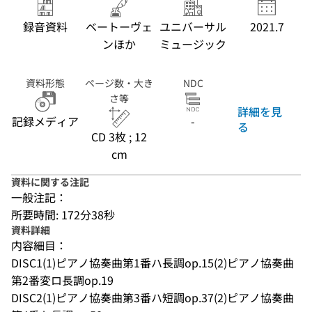
録音資料
ベートーヴェ
ユニバーサル
2021.7
ンほか
ミュージック
資料形態
ページ数・大き
NDC
さ等
詳細を見
記録メディア
-
る
CD 3枚 ; 12
cm
資料に関する注記
一般注記：
所要時間: 172分38秒
資料詳細
内容細目：
DISC1(1)ピアノ協奏曲第1番ハ長調op.15(2)ピアノ協奏曲
第2番変ロ長調op.19
DISC2(1)ピアノ協奏曲第3番ハ短調op.37(2)ピアノ協奏曲