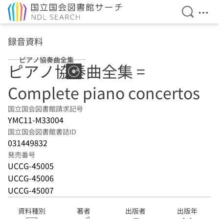
検索を開
メニ
本文へ移動
録音資料
ピアノ協奏曲全集
ピアノ協奏曲全集 =
Complete piano concertos
国立国会図書館請求記号
YMC11-M33004
国立国会図書館書誌ID
031449832
発売番号
UCCG-45005
UCCG-45006
UCCG-45007
資料種別
著者
出版者
出版年