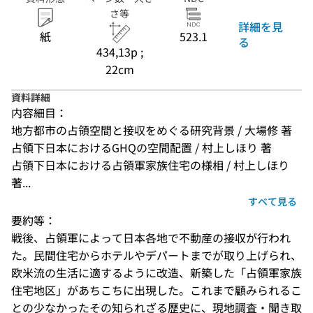
さ等
詳細を見
紙
523.1
る
434,13p ;
22cm
資料詳細
内容細目：
地方都市の占領空間と接収をめぐる研究背景 / 大場修 著
占領下日本におけるGHQの空間配置 / 村上しほり 著
占領下日本における占領軍家族住宅の様相 / 村上しほり 
著...
すべて見る
要約等：
戦後、占領軍によって日本各地で不動産の接収が行われ
た。民間住宅からホテルやデパートまでが取り上げられ、
欧米流の生活に適するように改造、新築した「占領軍家族
住宅地区」があちこちに出現した。これまで顧みられるこ
との少なかったその知られざる歴史に、現地調査・聞き取