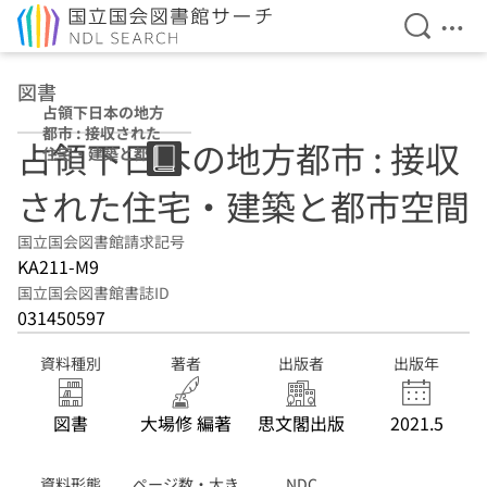
検索を開
メニ
本文へ移動
図書
占領下日本の地方
都市 : 接収された
占領下日本の地方都市 : 接収
住宅・建築と都市
空間
された住宅・建築と都市空間
国立国会図書館請求記号
KA211-M9
国立国会図書館書誌ID
031450597
資料種別
著者
出版者
出版年
図書
大場修 編著
思文閣出版
2021.5
資料形態
ページ数・大き
NDC