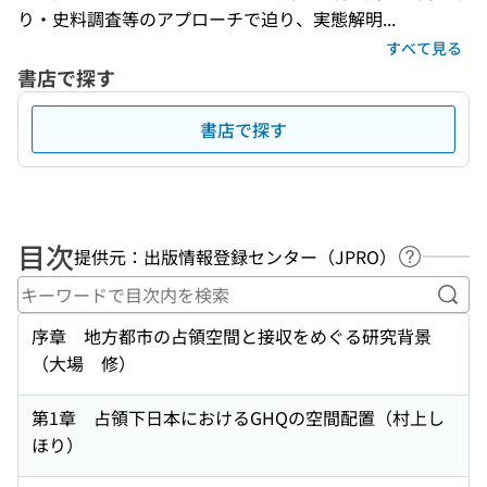
り・史料調査等のアプローチで迫り、実態解明...
すべて見る
書店で探す
書店で探す
目次
提供元：出版情報登録センター（JPRO）
ヘルプペ
キー
序章 地方都市の占領空間と接収をめぐる研究背景
（大場 修）
第1章 占領下日本におけるGHQの空間配置（村上し
ほり）