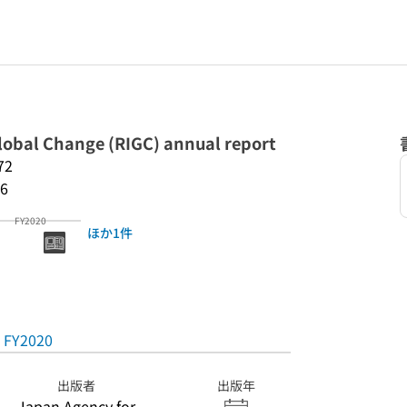
Global Change (RIGC) annual report
72
6
FY2020
ほか1件
FY2020
出版者
出版年
Japan Agency for