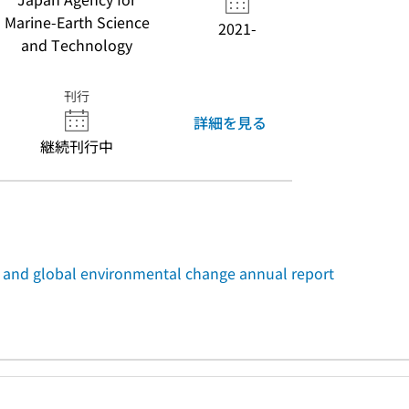
Marine-Earth Science
2021-
and Technology
刊行
詳細を見る
継続刊行中
d global environmental change annual report