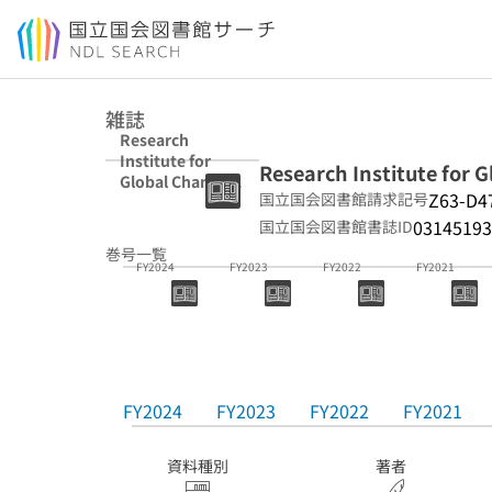
本文へ移動
雑誌
Research
Institute for
Research Institute for 
Global Change
Z63-D4
国立国会図書館請求記号
(RIGC) annual
report
03145193
国立国会図書館書誌ID
巻号一覧
FY2024
FY2023
FY2022
FY2021
FY2024
FY2023
FY2022
FY2021
資料種別
著者