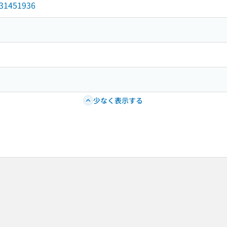
/031451936
少なく表示する