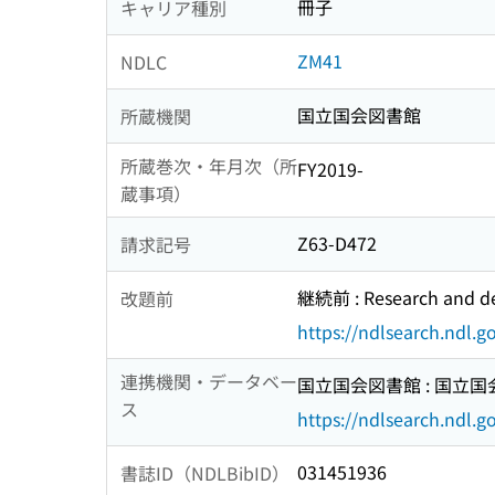
冊子
キャリア種別
ZM41
NDLC
国立国会図書館
所蔵機関
所蔵巻次・年月次（所
FY2019-
蔵事項）
Z63-D472
請求記号
継続前 : Research and de
改題前
https://ndlsearch.ndl.
連携機関・データベー
国立国会図書館 : 国立
ス
https://ndlsearch.ndl.go
031451936
書誌ID（NDLBibID）