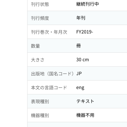
継続刊行中
刊行状態
年刊
刊行頻度
FY2019-
刊行巻次・年月次
冊
数量
30 cm
大きさ
JP
出版地（国名コード）
eng
本文の言語コード
テキスト
表現種別
機器不用
機器種別