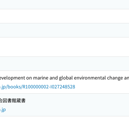
velopment on marine and global environmental change an
go.jp/books/R100000002-I027248528
国会図書館蔵書
.jp