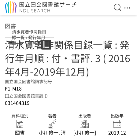
検索を開
メニ
本文へ移動
図書
清水寛著作関係目
録一覧 : 発行年月
清水寛著作関係目録一覧 : 発
順 : 付・書評 3 (
2016年4月-2019
行年月順 : 付・書評. 3 ( 2016
年12月)
年4月-2019年12月)
国立国会図書館請求記号
F1-M18
国立国会図書館書誌ID
031464319
資料種別
著者
出版者
出版年
図書
小川修一, 清
[小川修一]
2019.12