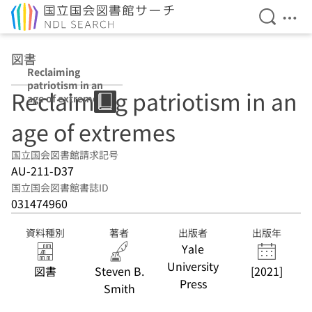
検索を開
メニ
本文へ移動
図書
Reclaiming
patriotism in an
Reclaiming patriotism in an
age of extremes
age of extremes
国立国会図書館請求記号
AU-211-D37
国立国会図書館書誌ID
031474960
資料種別
著者
出版者
出版年
Yale
University
図書
Steven B.
[2021]
Press
Smith