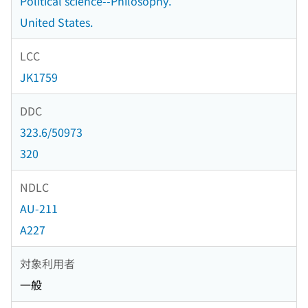
Political science--Philosophy.
United States.
LCC
JK1759
DDC
323.6/50973
320
NDLC
AU-211
A227
対象利用者
一般