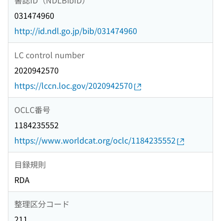
031474960
http://id.ndl.go.jp/bib/031474960
LC control number
2020942570
https://lccn.loc.gov/2020942570
OCLC番号
1184235552
https://www.worldcat.org/oclc/1184235552
目録規則
RDA
整理区分コード
211