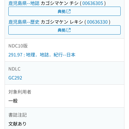
鹿児島県--地誌
カゴシマケン チシ
(
00636305
)
典拠
鹿児島県--歴史
カゴシマケン レキシ
(
00636330
)
典拠
NDC10版
291.97 : 地理．地誌．紀行--日本
NDLC
GC292
対象利用者
一般
書誌注記
文献あり