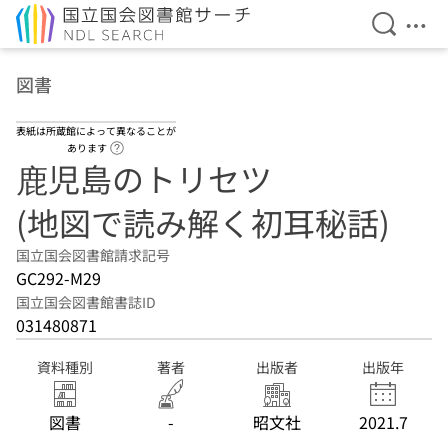
検索を開
メニ
本文へ移動
図書
表紙は所蔵館によって異なることが
ヘルプページへのリンク
あります
鹿児島のトリセツ
(地図で読み解く初耳秘話)
国立国会図書館請求記号
GC292-M29
国立国会図書館書誌ID
031480871
資料種別
著者
出版者
出版年
図書
-
昭文社
2021.7