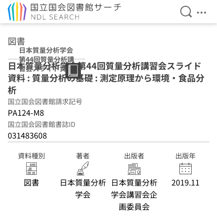
検索を開
メニ
本文へ移動
図書
日本質量分析学会
第44回質量分析講
日本質量分析学会第44回質量分析講習会スライド
習会スライド資料
資料 : 質量分析の基礎 : 測定原理から環境・食品分
: 質量分析の基礎 :
測定原理から環
析
境・食品分析
国立国会図書館請求記号
PA124-M8
国立国会図書館書誌ID
031483608
資料種別
著者
出版者
出版年
図書
日本質量分析
日本質量分析
2019.11
学会
学会講習会企
画委員会