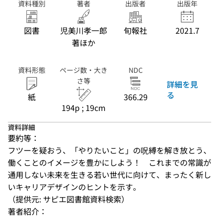
資料種別
著者
出版者
出版年
図書
児美川孝一郎
旬報社
2021.7
著ほか
資料形態
ページ数・大き
NDC
さ等
詳細を見
る
紙
366.29
194p ; 19cm
資料詳細
要約等：
フツーを疑おう、「やりたいこと」の呪縛を解き放とう、
働くことのイメージを豊かにしよう！　これまでの常識が
通用しない未来を生きる若い世代に向けて、まったく新し
いキャリアデザインのヒントを示す。
（提供元: サピエ図書館資料検索）
著者紹介：