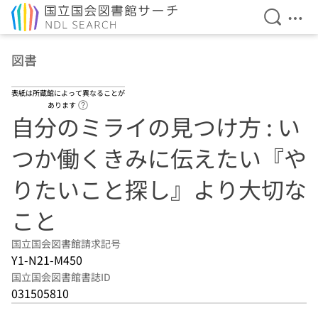
検索を開
メニ
本文へ移動
図書
表紙は所蔵館によって異なることが
ヘルプページへのリンク
あります
自分のミライの見つけ方 : い
つか働くきみに伝えたい『や
りたいこと探し』より大切な
こと
国立国会図書館請求記号
Y1-N21-M450
国立国会図書館書誌ID
031505810