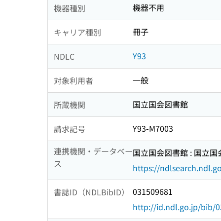
機器不用
機器種別
冊子
キャリア種別
Y93
NDLC
一般
対象利用者
国立国会図書館
所蔵機関
Y93-M7003
請求記号
連携機関・データベー
国立国会図書館 : 国立
ス
https://ndlsearch.ndl.go
031509681
書誌ID（NDLBibID）
http://id.ndl.go.jp/bib