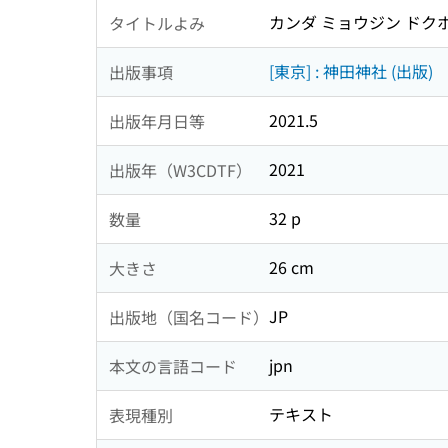
カンダ ミョウジン ドクホン
タイトルよみ
[東京] : 神田神社 (出版)
出版事項
2021.5
出版年月日等
2021
出版年（W3CDTF）
32 p
数量
26 cm
大きさ
JP
出版地（国名コード）
jpn
本文の言語コード
テキスト
表現種別