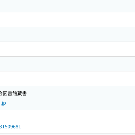
国会図書館蔵書
.jp
/031509681