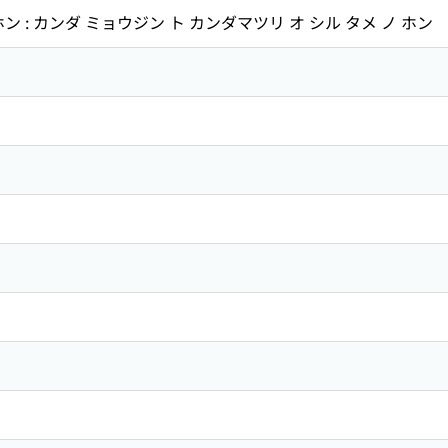
 : カンダ ミョウジン ト カンダマツリ オ シル タメ ノ ホン