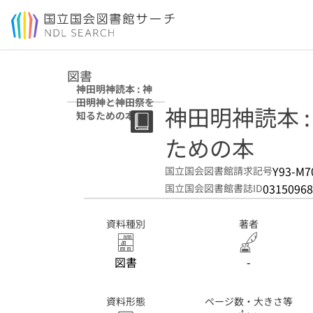
本文へ移動
図書
神田明神読本 : 神
田明神と神田祭を
神田明神読本 
知るための本
ための本
Y93-M7
国立国会図書館請求記号
03150968
国立国会図書館書誌ID
資料種別
著者
図書
-
資料形態
ページ数・大きさ等